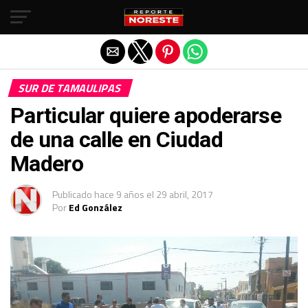
Salir de la versión móvil
SUR DE TAMAULIPAS
Particular quiere apoderarse
de una calle en Ciudad
Madero
Publicado
hace 9 años
el
29 abril, 2017
Por
Ed González