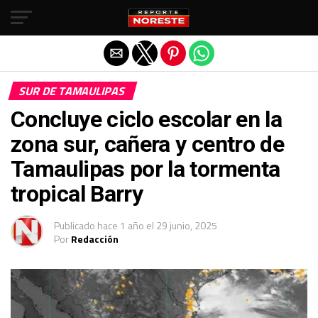
Salir de la versión móvil
SUR DE TAMAULIPAS
Concluye ciclo escolar en la
zona sur, cañera y centro de
Tamaulipas por la tormenta
tropical Barry
Publicado
hace 1 año
el
29 junio, 2025
Por
Redacción