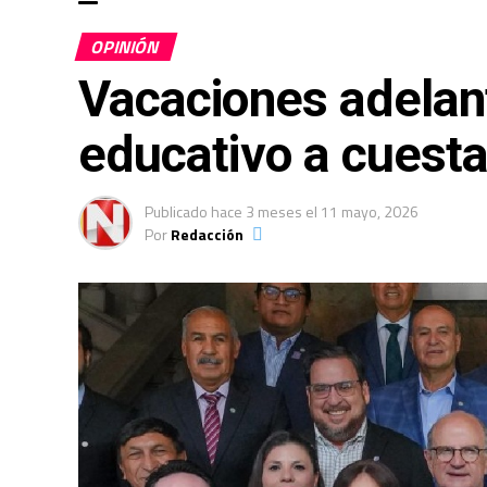
OPINIÓN
Vacaciones adelan
educativo a cuest
Publicado
hace 3 meses
el
11 mayo, 2026
Por
Redacción