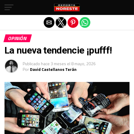
Salir de la versión móvil
OPINIÓN
La nueva tendencie ¡pufff!
Publicado
hace 3 meses
el
8 mayo, 2026
Por
David Castellanos Terán