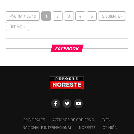
PÁGINA 1 DE 19
1
2
3
4
5
SIGUIENTE ›
ÚLTIMO »
FACEBOOK
PRINCIPALES
ACCIONES DE GOBIERNO
CYEN
NACIONAL E INTERNACIONAL
NORESTE
OPINIÓN