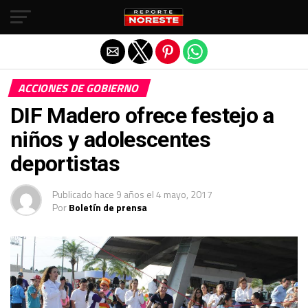
Salir de la versión móvil
ACCIONES DE GOBIERNO
DIF Madero ofrece festejo a
niños y adolescentes
deportistas
Publicado
hace 9 años
el
4 mayo, 2017
Por
Boletín de prensa