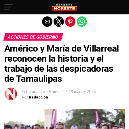
Salir de la versión móvil
ACCIONES DE GOBIERNO
Américo y María de Villarreal
reconocen la historia y el
trabajo de las despicadoras
de Tamaulipas
Publicado
hace 5 meses
el
15 marzo, 2026
Por
Redacción