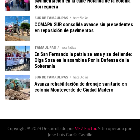
pavimentación en la calle Holanda de la colonia
Borreguera
SUR DE TAMAULIPAS
hace 5 días
COMAPA SUR consolida avance sin precedentes
en reposición de pavimentos
TAMAULIPAS
hace 4 días
En San Fernando la patria se ama y se defiende:
Olga Sosa en la asamblea Por la Defensa de la
Soberanía
SUR DE TAMAULIPAS
hace 3 días
Avanza rehabilitación de drenaje sanitario en
colonia Monteverde de Ciudad Madero
Copyright © 2023 Desarrollado por
VIEZ Factor
. Sitio operado por:
Jose Luis García Castillo