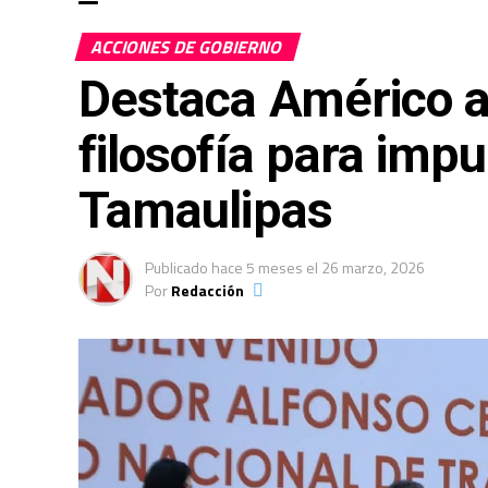
ACCIONES DE GOBIERNO
Destaca Américo 
filosofía para impu
Tamaulipas
Publicado
hace 5 meses
el
26 marzo, 2026
Por
Redacción