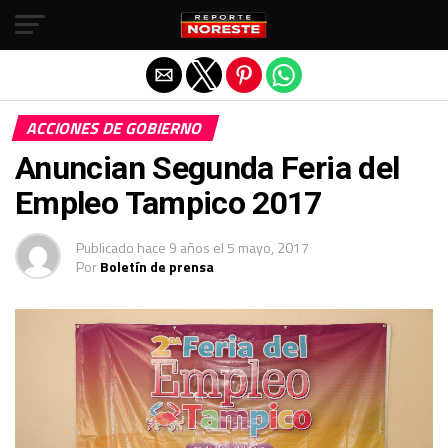
Salir de la versión móvil
ACCIONES DE GOBIERNO
Anuncian Segunda Feria del
Empleo Tampico 2017
Publicado
hace 9 años
el
5 mayo, 2017
Por
Boletín de prensa