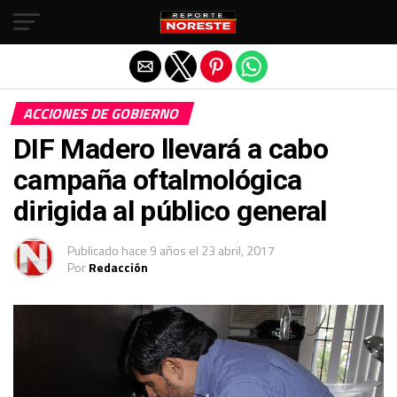
Salir de la versión móvil
ACCIONES DE GOBIERNO
DIF Madero llevará a cabo
campaña oftalmológica
dirigida al público general
Publicado
hace 9 años
el
23 abril, 2017
Por
Redacción