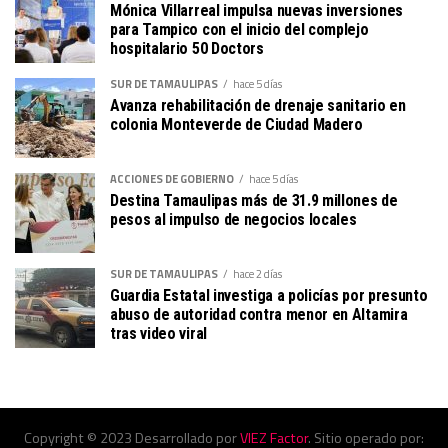
Mónica Villarreal impulsa nuevas inversiones
para Tampico con el inicio del complejo
hospitalario 50 Doctors
SUR DE TAMAULIPAS
hace 5 días
Avanza rehabilitación de drenaje sanitario en
colonia Monteverde de Ciudad Madero
ACCIONES DE GOBIERNO
hace 5 días
Destina Tamaulipas más de 31.9 millones de
pesos al impulso de negocios locales
SUR DE TAMAULIPAS
hace 2 días
Guardia Estatal investiga a policías por presunto
abuso de autoridad contra menor en Altamira
tras video viral
Copyright © 2023 Desarrollado por
VIEZ Factor
. Sitio operado por: