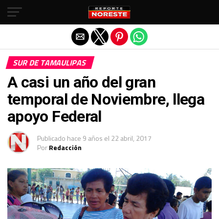
Salir de la versión móvil
SUR DE TAMAULIPAS
A casi un año del gran
temporal de Noviembre, llega
apoyo Federal
Publicado
hace 9 años
el
22 abril, 2017
Por
Redacción