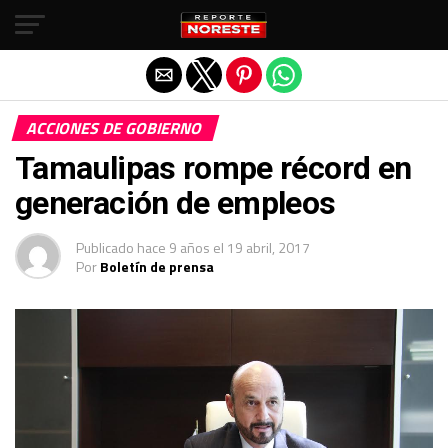
Salir de la versión móvil
ACCIONES DE GOBIERNO
Tamaulipas rompe récord en
generación de empleos
Publicado
hace 9 años
el
19 abril, 2017
Por
Boletín de prensa