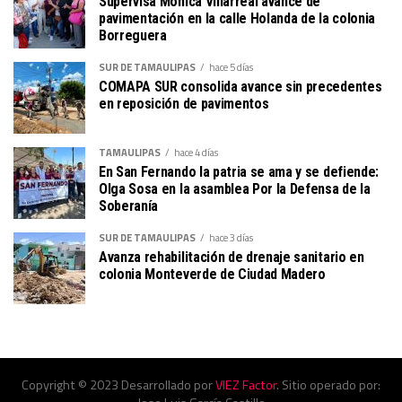
Supervisa Mónica Villarreal avance de
pavimentación en la calle Holanda de la colonia
Borreguera
SUR DE TAMAULIPAS
hace 5 días
COMAPA SUR consolida avance sin precedentes
en reposición de pavimentos
TAMAULIPAS
hace 4 días
En San Fernando la patria se ama y se defiende:
Olga Sosa en la asamblea Por la Defensa de la
Soberanía
SUR DE TAMAULIPAS
hace 3 días
Avanza rehabilitación de drenaje sanitario en
colonia Monteverde de Ciudad Madero
Copyright © 2023 Desarrollado por
VIEZ Factor
. Sitio operado por: