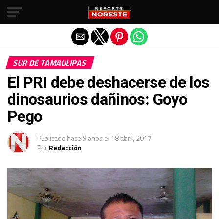
Salir de la versión móvil
SUR DE TAMAULIPAS
El PRI debe deshacerse de los
dinosaurios dañinos: Goyo
Pego
Publicado
hace 9 años
el
18 abril, 2017
Por
Redacción