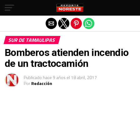
Salir de la versión móvil
SUR DE TAMAULIPAS
Bomberos atienden incendio
de un tractocamión
Publicado
hace 9 años
el
18 abril, 2017
Por
Redacción