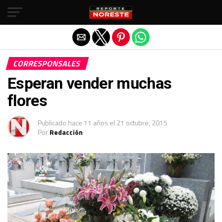
Salir de la versión móvil
CORRESPONSALES
Esperan vender muchas
flores
Publicado
hace 11 años
el
21 octubre, 2015
Por
Redacción