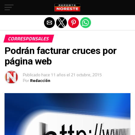
Salir de la versión móvil
CORRESPONSALES
Podrán facturar cruces por
página web
Publicado
hace 11 años
el
21 octubre, 2015
Por
Redacción