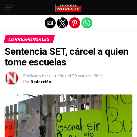
Salir de la versión móvil
CORRESPONSALES
Sentencia SET, cárcel a quien
tome escuelas
Publicado
hace 11 años
el
20 octubre, 2015
Por
Redacción