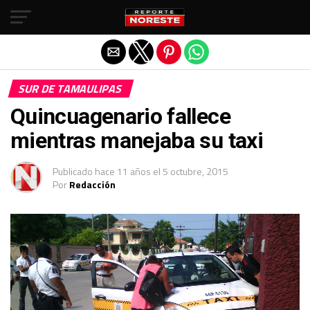
Salir de la versión móvil
SUR DE TAMAULIPAS
Quincuagenario fallece
mientras manejaba su taxi
Publicado
hace 11 años
el
5 octubre, 2015
Por
Redacción