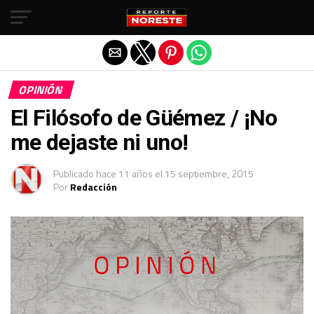
Salir de la versión móvil
OPINIÓN
El Filósofo de Güémez / ¡No
me dejaste ni uno!
Publicado
hace 11 años
el
15 septiembre, 2015
Por
Redacción