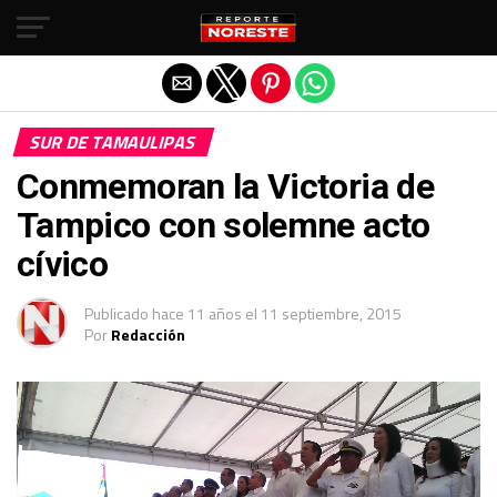
Salir de la versión móvil
SUR DE TAMAULIPAS
Conmemoran la Victoria de
Tampico con solemne acto
cívico
Publicado
hace 11 años
el
11 septiembre, 2015
Por
Redacción