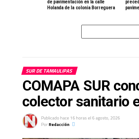
de pavimentación en la calle
preced
Holanda de la colonia Borreguera
pavim
SUR DE TAMAULIPAS
COMAPA SUR conclu
colector sanitario 
Publicado
hace 16 horas
el
6 agosto, 2026
Por
Redacción