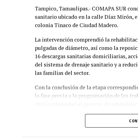
Tampico, Tamaulipas.- COMAPA SUR concluy
sanitario ubicado en la calle Díaz Mirón, e
colonia Tinaco de Ciudad Madero.
La intervención comprendió la rehabilitac
pulgadas de diámetro, así como la reposic
16 descargas sanitarias domiciliarias, ac
del sistema de drenaje sanitario y a reduci
las familias del sector.
Con la conclusión de la etapa correspondien
la fase previa a la programación de los tr
dará continuidad al proceso de rehabilitac
Estas acciones se desarrollan en coordin
CON
sumando esfuerzos institucionales para for
calidad de los servicios públicos en una de