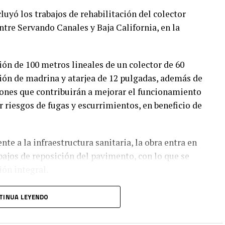
ó los trabajos de rehabilitación del colector
ntre Servando Canales y Baja California, en la
ión de 100 metros lineales de un colector de 60
ión de madrina y atarjea de 12 pulgadas, además de
ciones que contribuirán a mejorar el funcionamiento
r riesgos de fugas y escurrimientos, en beneficio de
te a la infraestructura sanitaria, la obra entra en
abajos de reposición del pavimento, con lo que se
ión integral.
ación con el Ayuntamiento de Ciudad Madero,
TINUA LEYENDO
talecer la infraestructura urbana y mejorar la
 las colonias con mayor tradición e historia del