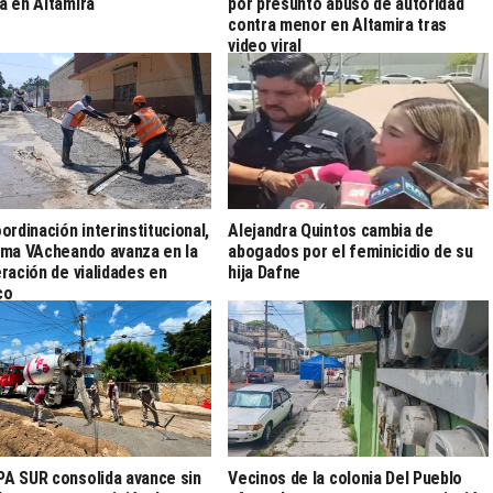
 en Altamira
por presunto abuso de autoridad
contra menor en Altamira tras
video viral
ordinación interinstitucional,
Alejandra Quintos cambia de
ma VAcheando avanza en la
abogados por el feminicidio de su
ración de vialidades en
hija Dafne
co
 SUR consolida avance sin
Vecinos de la colonia Del Pueblo