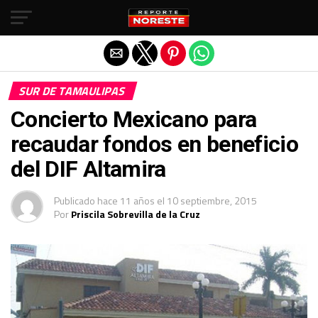
Salir de la versión móvil
SUR DE TAMAULIPAS
Concierto Mexicano para
recaudar fondos en beneficio
del DIF Altamira
Publicado
hace 11 años
el
10 septiembre, 2015
Por
Priscila Sobrevilla de la Cruz