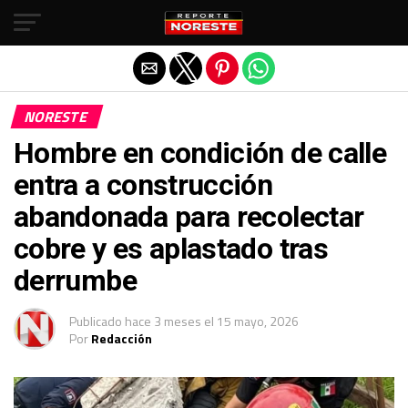
Salir de la versión móvil
NORESTE
Hombre en condición de calle
entra a construcción
abandonada para recolectar
cobre y es aplastado tras
derrumbe
Publicado
hace 3 meses
el
15 mayo, 2026
Por
Redacción