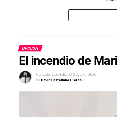
OPINIÓN
El incendio de Mar
Publicado
hace 4 días
el
3 agosto, 2026
Por
David Castellanos Terán