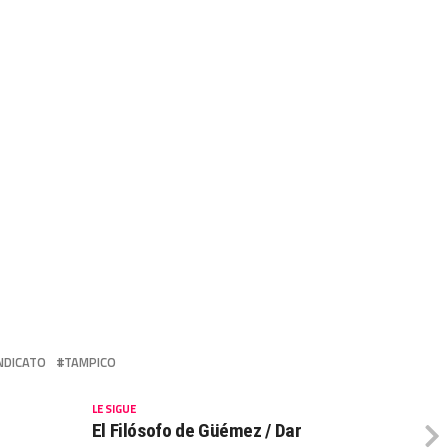
NDICATO
TAMPICO
LE SIGUE
El Filósofo de Güémez / Dar