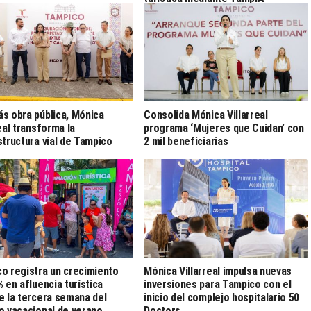
s obra pública, Mónica
Consolida Mónica Villarreal
real transforma la
programa ‘Mujeres que Cuidan’ con
structura vial de Tampico
2 mil beneficiarias
o registra un crecimiento
Mónica Villarreal impulsa nuevas
% en afluencia turística
inversiones para Tampico con el
e la tercera semana del
inicio del complejo hospitalario 50
o vacacional de verano
Doctors