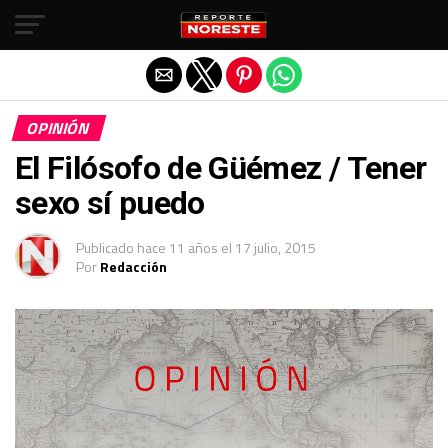
Salir de la versión móvil
OPINIÓN
El Filósofo de Güémez / Tener
sexo sí puedo
Publicado
hace 11 años
el
17 julio, 2015
Por
Redacción