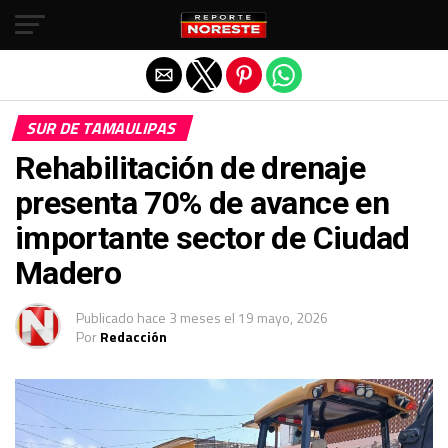
Salir de la versión móvil
SUR DE TAMAULIPAS
Rehabilitación de drenaje
presenta 70% de avance en
importante sector de Ciudad
Madero
Publicado
hace 3 meses
el
19 mayo, 2026
Por
Redacción