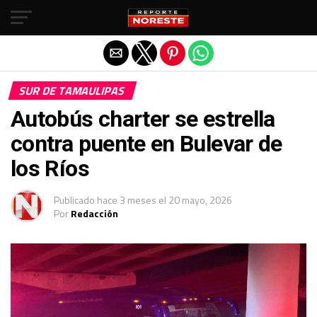
Salir de la versión móvil
SUR DE TAMAULIPAS
Autobús charter se estrella
contra puente en Bulevar de
los Ríos
Publicado
hace 3 meses
el
20 mayo, 2026
Por
Redacción