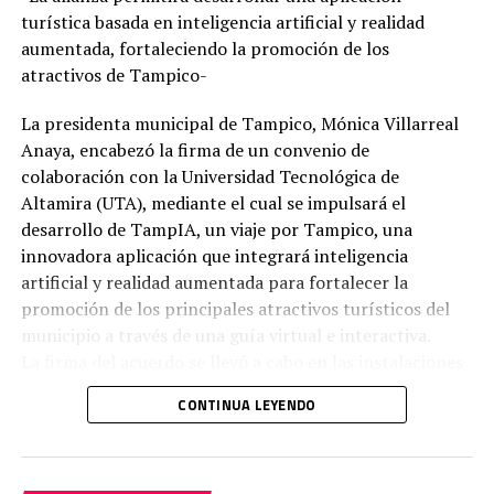
apoyo de la Cámara Mexicana de la Industria de la
turística basada en inteligencia artificial y realidad
Construcción (CMIC), así como las capacitaciones
aumentada, fortaleciendo la promoción de los
otorgadas por la Procuraduría Federal del Consumidor
atractivos de Tampico-
(PROFECO) para la elaboración de productos de
limpieza como jabón, limpiadores para pisos y champú.
La presidenta municipal de Tampico, Mónica Villarreal
Anaya, encabezó la firma de un convenio de
colaboración con la Universidad Tecnológica de
Altamira (UTA), mediante el cual se impulsará el
desarrollo de TampIA, un viaje por Tampico, una
innovadora aplicación que integrará inteligencia
artificial y realidad aumentada para fortalecer la
promoción de los principales atractivos turísticos del
municipio a través de una guía virtual e interactiva.
La firma del acuerdo se llevó a cabo en las instalaciones
de la institución educativa y contó con la participación
CONTINUA LEYENDO
de la presidenta del Sistema DIF Tampico, Luz Adriana
Mónica Villarreal Anaya explicó que estas herramientas
Villarreal Anaya; la rectora de la Universidad
representan nuevas oportunidades para los pescadores
Tecnológica de Altamira, Dra. Mara Grassiel Acosta
y sus familias, al permitirles adquirir conocimientos que