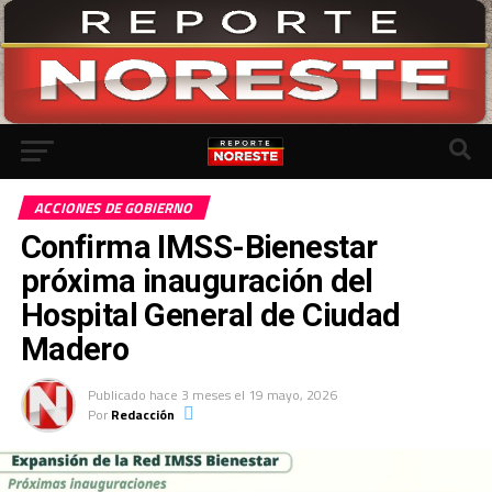
Ir a la versión móvil
ACCIONES DE GOBIERNO
Confirma IMSS-Bienestar
próxima inauguración del
Hospital General de Ciudad
Madero
Publicado
hace 3 meses
el
19 mayo, 2026
Por
Redacción