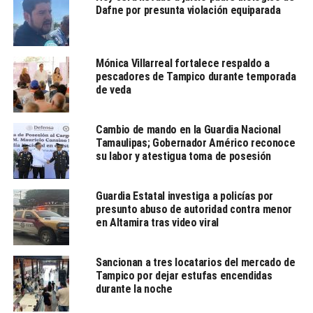
Dafne por presunta violación equiparada
Agregó que, gracias a ese respaldo del IMSS-Bienestar,
existe un importante avance en el surtimiento de
Mónica Villarreal fortalece respaldo a
pescadores de Tampico durante temporada
medicamentos e insumos, así como en las mediciones
de veda
que se están dando en el número de consultas y cirugías
que se realizan en nuestras unidades, que estaban
rezagadas y que ahora están teniendo una mayor
Cambio de mando en la Guardia Nacional
Tamaulipas; Gobernador Américo reconoce
capacidad para otorgar estos servicios a la población.
su labor y atestigua toma de posesión
En la conferencia Mañaneras del Pueblo, Alejandro
Svarch anunció también la inauguración del primer
Guardia Estatal investiga a policías por
presunto abuso de autoridad contra menor
Centro Especializado en Atención Materna en
en Altamira tras video viral
Guanajuato, el Hospital General de Jiutepec, en Morelos,
y el Hospital General en Cárdenas, Tabasco.
Sancionan a tres locatarios del mercado de
«Estamos hablando de 18 hospitales que ya
Tampico por dejar estufas encendidas
durante la noche
inauguramos, 13 que están en construcción y próximos
a inauguración, y 50 que estaremos haciendo a lo largo