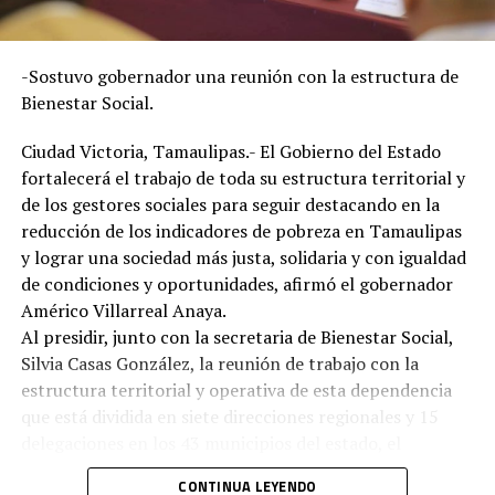
-Sostuvo gobernador una reunión con la estructura de
“Este convenio representa un gran avance para nuestra
Bienestar Social.
administración, porque permite que el talento de las y
los estudiantes se traduzca en soluciones que generen
Ciudad Victoria, Tamaulipas.- El Gobierno del Estado
bienestar para Tampico y fortalezcan el desarrollo de
fortalecerá el trabajo de toda su estructura territorial y
nuestra ciudad», expresó.
de los gestores sociales para seguir destacando en la
La presidenta municipal, acompañada por el director
reducción de los indicadores de pobreza en Tamaulipas
general de la Autoridad del Centro Histórico, David
y lograr una sociedad más justa, solidaria y con igualdad
Granados Ramírez; y el director de Atención a la
de condiciones y oportunidades, afirmó el gobernador
Juventud, Luis Peraza Lacorte, explicó que TampIA
Américo Villarreal Anaya.
ofrecerá a visitantes y turistas una nueva forma de
Al presidir, junto con la secretaria de Bienestar Social,
descubrir la historia, el patrimonio, la gastronomía y los
Silvia Casas González, la reunión de trabajo con la
principales sitios de interés de Tampico mediante
estructura territorial y operativa de esta dependencia
herramientas digitales innovadoras, contribuyendo a
que está dividida en siete direcciones regionales y 15
posicionar al municipio como un destino turístico
delegaciones en los 43 municipios del estado, el
moderno, accesible y competitivo.
gobernador reiteró que el principal objetivo de este
Asimismo, destacó que la aplicación incorporará
CONTINUA LEYENDO