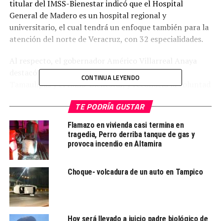
titular del IMSS-Bienestar indicó que el Hospital
General de Madero es un hospital regional y
universitario, el cual tendrá un enfoque también para la
atención del norte de Veracruz, con 32 especialidades.
Al respecto, el gobernador Américo Villarreal Anaya
destacó el trabajo coordinado del Gobierno de
CONTINUA LEYENDO
Tamaulipas y el IMSS-Bienestar, y reconoció la voluntad
política de la presidenta Claudia Sheinbaum para
TE PODRÍA GUSTAR
mejorar las condiciones de salud en beneficio de las y los
tamaulipecos.
Flamazo en vivienda casi termina en
tragedia, Perro derriba tanque de gas y
provoca incendio en Altamira
Choque- volcadura de un auto en Tampico
Hoy será llevado a juicio padre biológico de