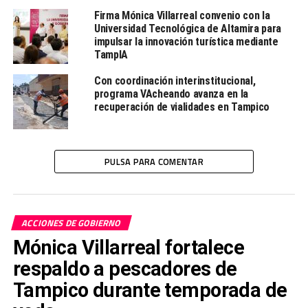
del sexenio», expuso.
Firma Mónica Villarreal convenio con la
Universidad Tecnológica de Altamira para
impulsar la innovación turística mediante
TampIA
TEMAS RELACIONADOS:
HOSPITAL GENERAL DE CIUDAD MADERO
PRINCIPAL
TAMAULIPAS
Con coordinación interinstitucional,
programa VAcheando avanza en la
LE SIGUE
recuperación de vialidades en Tampico
Reconoce Mónica Villarreal la vocación y compromiso del
magisterio tampiqueño
NO TE PIERDAS
PULSA PARA COMENTAR
Reconoce Sheinbaum trabajo de Américo y anuncia nueva
visita a Tamaulipas
ACCIONES DE GOBIERNO
Redacción
Mónica Villarreal fortalece
respaldo a pescadores de
Desde la redacción.
Tampico durante temporada de