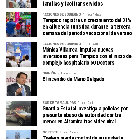
reencarpetado asfáltico. En este sector hemos
familias y facilitar servicios
rehabilitado la avenida Faja de Oro, las calles Zacamixtle
ACCIONES DE GOBIERNO
hace 4 días
y Tuxpan; además, con recursos del FORTAMUN
Tampico registra un crecimiento del 31%
realizamos la pavimentación y la rehabilitación de la
en afluencia turística durante la tercera
infraestructura hidrosanitaria en la calle Cacalilao, y
semana del periodo vacacional de verano
continuamos con la rehabilitación del Parque de la
ACCIONES DE GOBIERNO
hace 4 días
Petrolera”, expresó.
Mónica Villarreal impulsa nuevas
Por su parte, el secretario de Obras Públicas, explicó que
inversiones para Tampico con el inicio del
la obra consistió en el reencarpetado asfáltico de la
complejo hospitalario 50 Doctors
calle Zacamixtle, en el tramo comprendido entre las
OPINIÓN
hace 5 días
calles Agua Dulce y Luis Hidalgo y Castro, con una
El incendio de Mario Delgado
longitud intervenida de casi 80 metros lineales y una
inversión de 333 mil pesos, provenientes del Programa
de Regularización de Vehículos Usados de Procedencia
SUR DE TAMAULIPAS
hace 2 días
Extranjera (REPUVE).
Guardia Estatal investiga a policías por
Explicó que los trabajos consistieron en el fresado de la
presunto abuso de autoridad contra
menor en Altamira tras video viral
carpeta asfáltica existente, la aplicación de sello de
impregnación y riego para garantizar una adecuada
NORESTE
hace 4 días
adherencia, así como la colocación de una nueva carpeta
Trailero pierde control de su unidad y