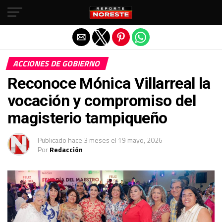
Salir de la versión móvil
ACCIONES DE GOBIERNO
Reconoce Mónica Villarreal la
vocación y compromiso del
magisterio tampiqueño
Publicado
hace 3 meses
el
19 mayo, 2026
Por
Redacción