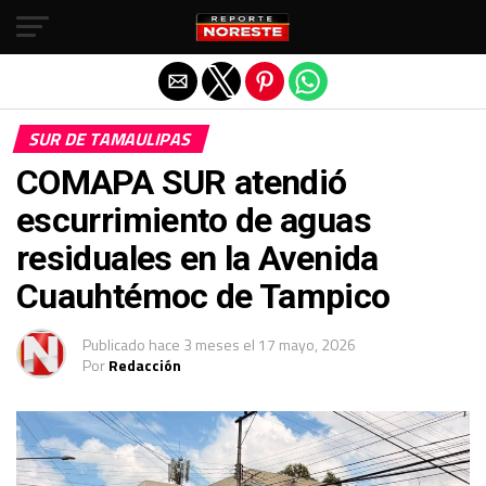
Salir de la versión móvil
SUR DE TAMAULIPAS
COMAPA SUR atendió
escurrimiento de aguas
residuales en la Avenida
Cuauhtémoc de Tampico
Publicado
hace 3 meses
el
17 mayo, 2026
Por
Redacción