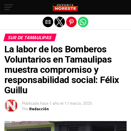
Salir de la versión móvil
SUR DE TAMAULIPAS
La labor de los Bomberos
Voluntarios en Tamaulipas
muestra compromiso y
responsabilidad social: Félix
Guillu
Publicado
hace 1 año
el
17 marzo, 2025
Por
Redacción