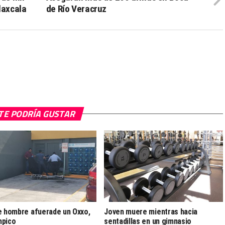
laxcala
de Río Veracruz
TE PODRÍA GUSTAR
e hombre afuerade un Oxxo,
Joven muere mientras hacia
mpico
sentadillas en un gimnasio