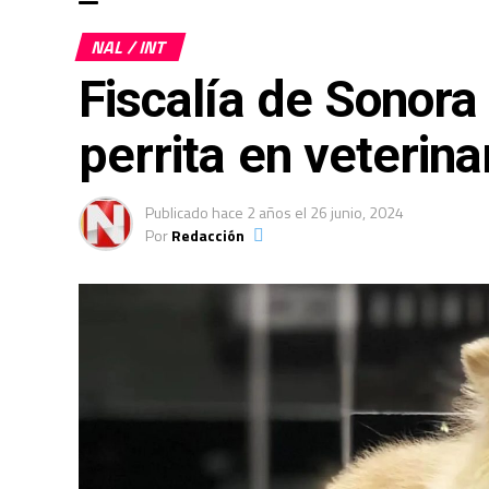
NAL / INT
Fiscalía de Sonora
perrita en veterina
Publicado
hace 2 años
el
26 junio, 2024
Por
Redacción