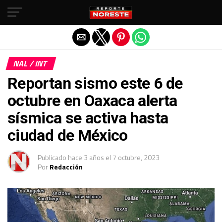
Salir de la versión móvil
NAL / INT
Reportan sismo este 6 de
octubre en Oaxaca alerta
sísmica se activa hasta
ciudad de México
Publicado
hace 3 años
el
7 octubre, 2023
Por
Redacción