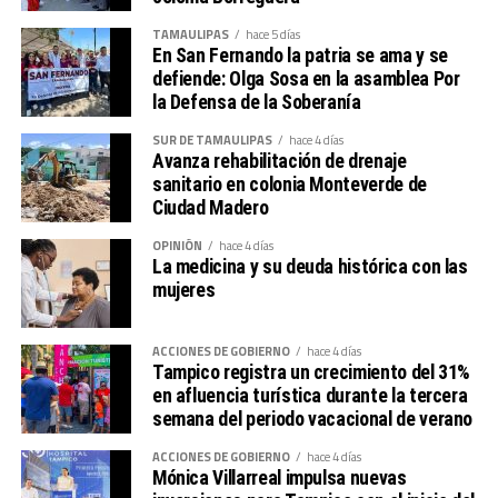
TAMAULIPAS
hace 5 días
En San Fernando la patria se ama y se
defiende: Olga Sosa en la asamblea Por
la Defensa de la Soberanía
SUR DE TAMAULIPAS
hace 4 días
Avanza rehabilitación de drenaje
sanitario en colonia Monteverde de
Ciudad Madero
OPINIÓN
hace 4 días
La medicina y su deuda histórica con las
mujeres
ACCIONES DE GOBIERNO
hace 4 días
Tampico registra un crecimiento del 31%
en afluencia turística durante la tercera
semana del periodo vacacional de verano
ACCIONES DE GOBIERNO
hace 4 días
Mónica Villarreal impulsa nuevas