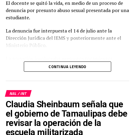
El docente se quitó la vida, en medio de un proceso de
denuncia por presunto abuso sexual presentada por una
estudiante.
La denuncia fue interpuesta el 14 de julio ante la
Dirección Jurídica del IEMS y posteriormente ante el
Ministerio Público.
La acusación involucraba presuntos tocamientos
indebidos en varias ocasiones durante actividades
CONTINUA LEYENDO
escolares, lo que habría provocado una crisis de
ansiedad en la joven.
Horas antes de su muerte, Jasso Cruz difundió un video
NAL / INT
de aproximadamente tres minutos y medio en redes
Claudia Sheinbaum señala que
sociales, en el que rechazó categóricamente las
el gobierno de Tamaulipas debe
acusaciones, afirmó su inocencia y describió el proceso
revisar la operación de la
como un desgaste emocional, profesional y económico
significativo.
escuela militarizada