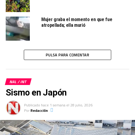
Mujer graba el momento en que fue
atropellada; ella murió
PULSA PARA COMENTAR
NAL / INT
Sismo en Japón
Publicado
hace 1 semana
el
28 julio, 2026
Por
Redacción