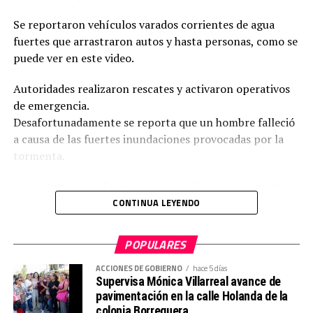
Se reportaron vehículos varados corrientes de agua
fuertes que arrastraron autos y hasta personas, como se
puede ver en este video.
Autoridades realizaron rescates y activaron operativos
de emergencia.
Desafortunadamente se reporta que un hombre falleció
a causa de las fuertes inundaciones provocadas por la
tormenta.
De acuerdo a la información de medios locales una mujer
quien fue arrastrada por la corriente, pudo ser
CONTINUA LEYENDO
rescatada con vida.
POPULARES
También se reportan múltiples vehículos atrapados y
personas auxiliadas.
ACCIONES DE GOBIERNO
hace 5 días
Supervisa Mónica Villarreal avance de
pavimentación en la calle Holanda de la
colonia Borreguera