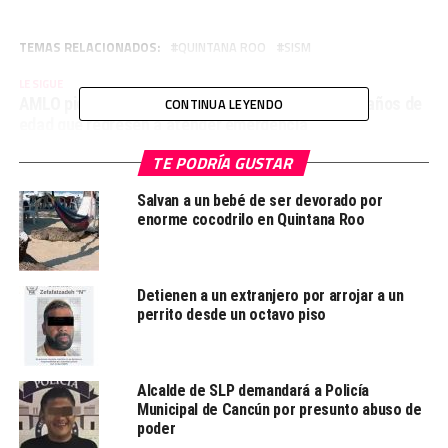
TEMAS RELACIONADOS:
QUINTANA ROO
SISM
LE SIGUE
AMLO pide a médicos y enfermeras de más de 60 años de
CONTINUA LEYENDO
edad que regresen a atender emergencia
NO TE PIERDAS
TE PODRÍA GUSTAR
En municipios que no tengan contagios de COVID19,
podrían regresar a clases el 17 de mayo
Salvan a un bebé de ser devorado por
enorme cocodrilo en Quintana Roo
Redacción
Detienen a un extranjero por arrojar a un
perrito desde un octavo piso
Desde la redacción.
Alcalde de SLP demandará a Policía
Municipal de Cancún por presunto abuso de
poder