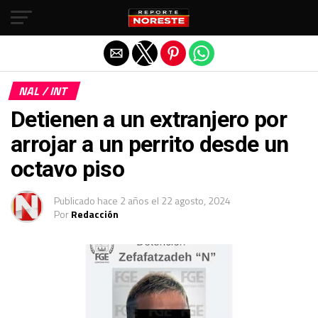
Salir de la versión móvil
NAL / INT
Detienen a un extranjero por
arrojar a un perrito desde un
octavo piso
Publicado
hace 2 años
el
22 agosto, 2024
Por
Redacción