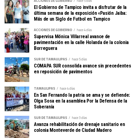
ACCIONES DE GOBIERNO
hace 5 días
El Gobierno de Tampico invita a disfrutar de la
última semana de la exposición «Pasión Jaiba:
Más de un Siglo de Futbol en Tampico
ACCIONES DE GOBIERNO
hace 4 días
Supervisa Mónica Villarreal avance de
pavimentación en la calle Holanda de la colonia
Borreguera
SUR DE TAMAULIPAS
hace 5 días
COMAPA SUR consolida avance sin precedentes
en reposición de pavimentos
TAMAULIPAS
hace 4 días
En San Fernando la patria se ama y se defiende:
Olga Sosa en la asamblea Por la Defensa de la
Soberanía
SUR DE TAMAULIPAS
hace 3 días
Avanza rehabilitación de drenaje sanitario en
colonia Monteverde de Ciudad Madero