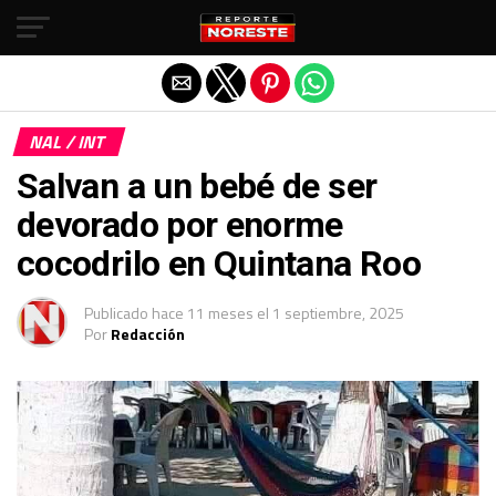
Salir de la versión móvil
NAL / INT
Salvan a un bebé de ser
devorado por enorme
cocodrilo en Quintana Roo
Publicado
hace 11 meses
el
1 septiembre, 2025
Por
Redacción