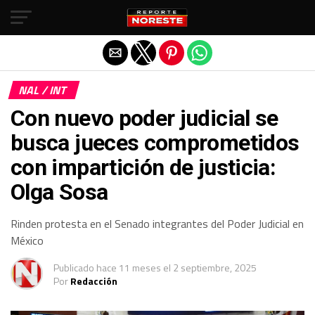
Salir de la versión móvil
NAL / INT
Con nuevo poder judicial se
busca jueces comprometidos
con impartición de justicia:
Olga Sosa
Rinden protesta en el Senado integrantes del Poder Judicial en
México
Publicado
hace 11 meses
el
2 septiembre, 2025
Por
Redacción