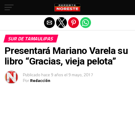
Salir de la versión móvil
SUR DE TAMAULIPAS
Presentará Mariano Varela su
libro “Gracias, vieja pelota”
Publicado
hace 9 años
el
9 mayo, 2017
Por
Redacción