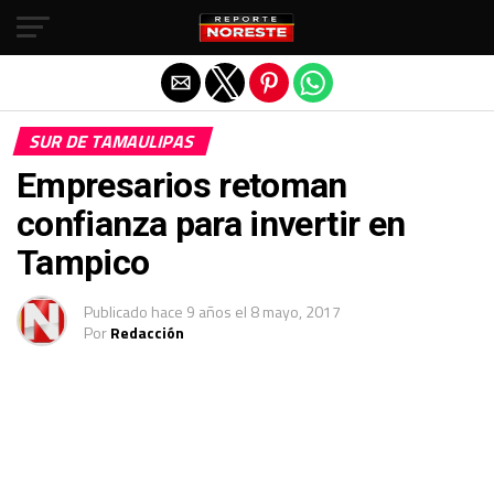
Salir de la versión móvil
SUR DE TAMAULIPAS
Empresarios retoman
confianza para invertir en
Tampico
Publicado
hace 9 años
el
8 mayo, 2017
Por
Redacción