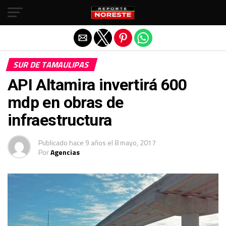
Salir de la versión móvil
SUR DE TAMAULIPAS
API Altamira invertirá 600
mdp en obras de
infraestructura
Publicado
hace 9 años
el
8 mayo, 2017
Por
Agencias