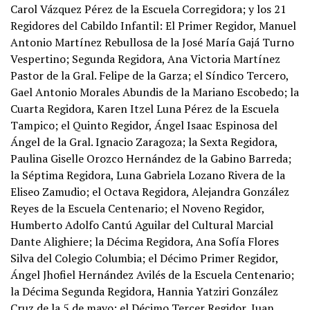
Carol Vázquez Pérez de la Escuela Corregidora; y los 21
Regidores del Cabildo Infantil: El Primer Regidor, Manuel
Antonio Martínez Rebullosa de la José María Gajá Turno
Vespertino; Segunda Regidora, Ana Victoria Martínez
Pastor de la Gral. Felipe de la Garza; el Síndico Tercero,
Gael Antonio Morales Abundis de la Mariano Escobedo; la
Cuarta Regidora, Karen Itzel Luna Pérez de la Escuela
Tampico; el Quinto Regidor, Ángel Isaac Espinosa del
Ángel de la Gral. Ignacio Zaragoza; la Sexta Regidora,
Paulina Giselle Orozco Hernández de la Gabino Barreda;
la Séptima Regidora, Luna Gabriela Lozano Rivera de la
Eliseo Zamudio; el Octava Regidora, Alejandra González
Reyes de la Escuela Centenario; el Noveno Regidor,
Humberto Adolfo Cantú Aguilar del Cultural Marcial
Dante Alighiere; la Décima Regidora, Ana Sofía Flores
Silva del Colegio Columbia; el Décimo Primer Regidor,
Ángel Jhofiel Hernández Avilés de la Escuela Centenario;
la Décima Segunda Regidora, Hannia Yatziri González
Cruz de la 5 de mayo; el Décimo Tercer Regidor, Juan