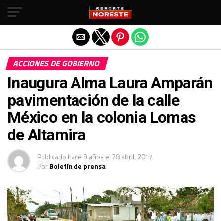
Salir de la versión móvil
ACCIONES DE GOBIERNO
Inaugura Alma Laura Amparán
pavimentación de la calle
México en la colonia Lomas
de Altamira
Publicado
hace 9 años
el
28 abril, 2017
Por
Boletín de prensa