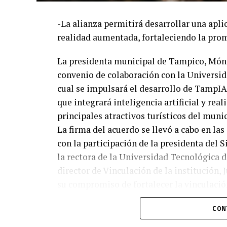
-La alianza permitirá desarrollar una aplic
realidad aumentada, fortaleciendo la pro
La presidenta municipal de Tampico, Mónic
convenio de colaboración con la Universi
cual se impulsará el desarrollo de TampIA
que integrará inteligencia artificial y re
principales atractivos turísticos del munic
La firma del acuerdo se llevó a cabo en las
con la participación de la presidenta del
la rectora de la Universidad Tecnológica d
director de Vinculación de la institución,
su compromiso de fortalecer la vinculació
desarrollar proyectos de innovación con i
CON
Durante su intervención, la alcaldesa por
significativo para acercar la tecnología al