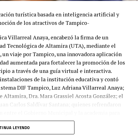
ación turística basada en inteligencia artificial y
moción de los atractivos de Tampico-
a Villarreal Anaya, encabezó la firma de un
dad Tecnológica de Altamira (UTA), mediante el
, un viaje por Tampico, una innovadora aplicación
alidad aumentada para fortalecer la promoción de los
ipio a través de una guía virtual e interactiva.
 instalaciones de la institución educativa y contó
 Sistema DIF Tampico, Luz Adriana Villarreal Anaya;
e Altamira, Dra. Mara Grassiel Acosta González; el
 Juan Carlos Saldívar Santana; quienes refrendaron
n entre el Gobierno Municipal y la academia para
mpacto social.
TINUA LEYENDO
teña, destacó que este convenio representa un paso
 servicio de la ciudadanía y generar espacios donde