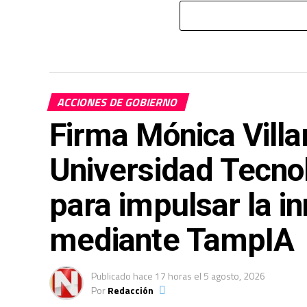
ACCIONES DE GOBIERNO
Firma Mónica Villa
Universidad Tecno
para impulsar la in
mediante TampIA
Publicado
hace 17 horas
el
5 agosto, 2026
Por
Redacción