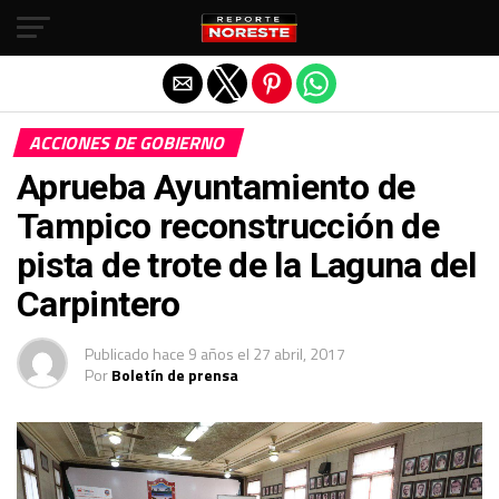
Salir de la versión móvil
ACCIONES DE GOBIERNO
Aprueba Ayuntamiento de
Tampico reconstrucción de
pista de trote de la Laguna del
Carpintero
Publicado
hace 9 años
el
27 abril, 2017
Por
Boletín de prensa