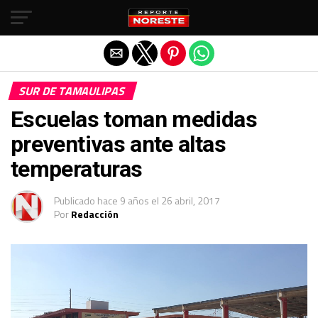
Salir de la versión móvil
SUR DE TAMAULIPAS
Escuelas toman medidas
preventivas ante altas
temperaturas
Publicado
hace 9 años
el
26 abril, 2017
Por
Redacción