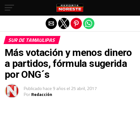
Salir de la versión móvil
SUR DE TAMAULIPAS
Más votación y menos dinero
a partidos, fórmula sugerida
por ONG´s
Publicado
hace 9 años
el
25 abril, 2017
Por
Redacción