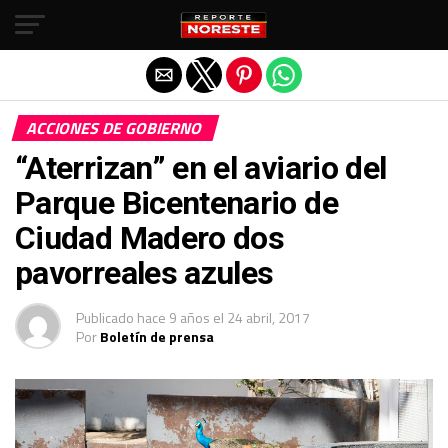
Salir de la versión móvil
ACCIONES DE GOBIERNO
“Aterrizan” en el aviario del
Parque Bicentenario de
Ciudad Madero dos
pavorreales azules
Publicado
hace 9 años
el
24 abril, 2017
Por
Boletín de prensa