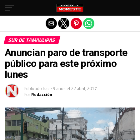
Salir de la versión móvil
SUR DE TAMAULIPAS
Anuncian paro de transporte
público para este próximo
lunes
Publicado
hace 9 años
el
22 abril, 2017
Por
Redacción