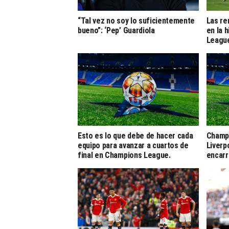
“Tal vez no soy lo suficientemente
Las r
bueno”: ‘Pep’ Guardiola
en la 
Leagu
Esto es lo que debe de hacer cada
Champi
equipo para avanzar a cuartos de
Liverp
final en Champions League.
encarr