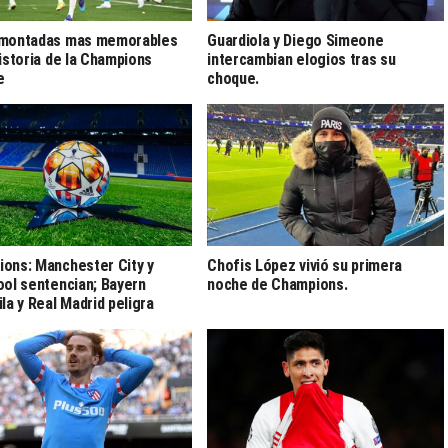
emontadas mas memorables
Guardiola y Diego Simeone
historia de la Champions
intercambian elogios tras su
e
choque.
ons: Manchester City y
Chofis López vivió su primera
ool sentencian; Bayern
noche de Champions.
ila y Real Madrid peligra