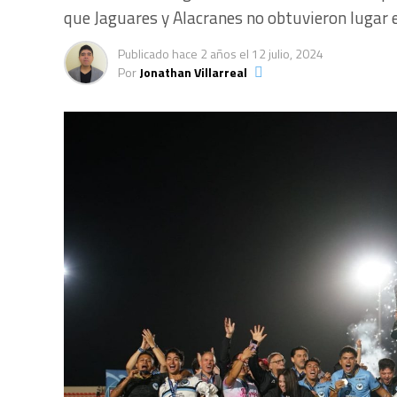
que Jaguares y Alacranes no obtuvieron lugar e
Publicado
hace 2 años
el
12 julio, 2024
Por
Jonathan Villarreal