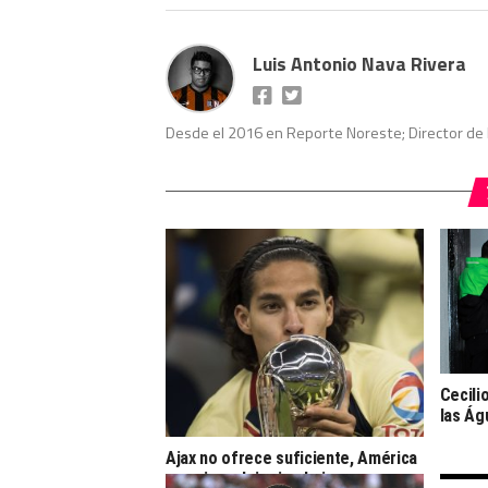
Luis Antonio Nava Rivera
Desde el 2016 en Reporte Noreste; Director de 
Cecili
las Águ
Ajax no ofrece suficiente, América
no quiere dejar ir a Lainez.