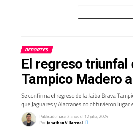
DEPORTES
El regreso triunfal
Tampico Madero a 
Se confirma el regreso de la Jaiba Brava Tamp
que Jaguares y Alacranes no obtuvieron lugar e
Publicado
hace 2 años
el
12 julio, 2024
Por
Jonathan Villarreal